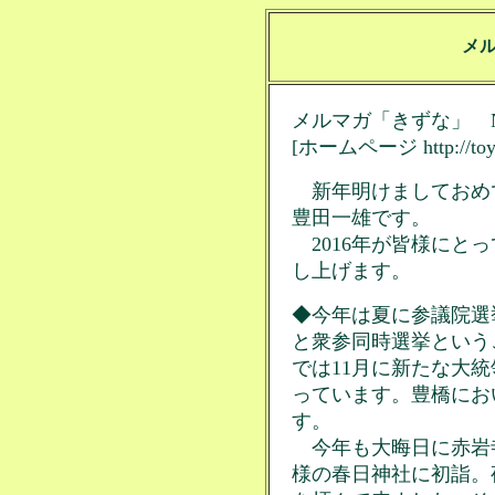
メ
メルマガ「きずな」 No
[ホームページ http://toyo.p
新年明けましておめ
豊田一雄です。
2016年が皆様にと
し上げます。
◆今年は夏に参議院選
と衆参同時選挙という
では11月に新たな大
っています。豊橋にお
す。
今年も大晦日に赤岩
様の春日神社に初詣。