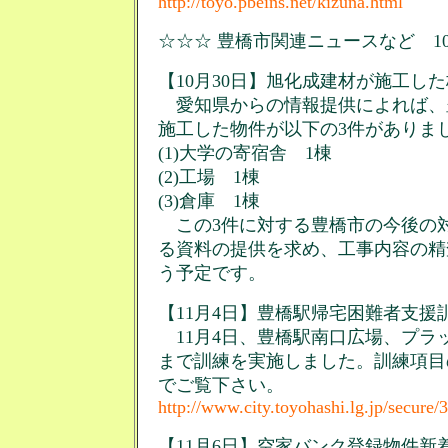
http://toyo.pbeins.net/kizuna.html
☆☆☆ 豊橋市関連ニュースなど 10月
【10月30日】旭化成建材が施工し
愛知県からの情報提供によれば、
施工した物件が以下の3件がありま
(1)大学の寄宿舎 1棟
(2)工場 1棟
(3)倉庫 1棟
この3件に対する豊橋市の今後の
る資料の提供を求め、工事内容の精
う予定です。
【11月4日】豊橋駅帰宅困難者支援
11月4日、豊橋駅南口広場、プラッ
まで訓練を実施しました。訓練項目
でご覧下さい。
http://www.city.toyohashi.lg.jp/secure
【11月6日】空家バンク登録物件新