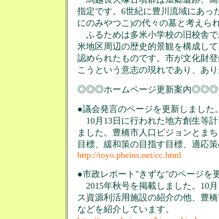
指定です。6世紀に豊川流域にあっ
にのみやつこ)の代々の墓と考えら
ふるためは多米小学校の旧校舎で
米地区周辺の歴史的景観を構成して
認められたものです。市が文化財登
こうという意志の現れであり、あり
◎◎◎ホームページ更新案内◎◎◎
●議会発言のページを更新しました。(
10月13日に行われた地方創生等
ました。豊橋市人口ビジョンとまち
目標、緩和策の目指す目標、適応策
http://toyo.pbeins.net/cc.html
●市政レポート"きずな"のページを更
2015年秋号を掲載しました。10
ス資源利活用施設の紹介の他、豊橋
などを紹介しています。