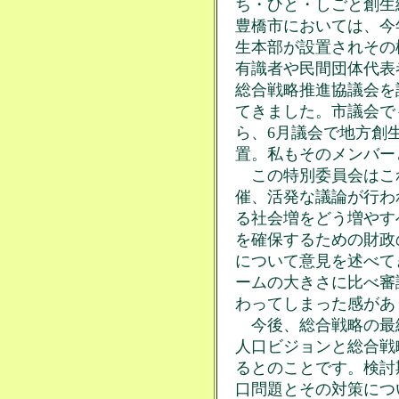
ち・ひと・しごと創生
豊橋市においては、今
生本部が設置されその
有識者や民間団体代表
総合戦略推進協議会を
てきました。市議会で
ら、6月議会で地方創
置。私もそのメンバー
この特別委員会はこれま
催、活発な議論が行わ
る社会増をどう増やす
を確保するための財政
について意見を述べて
ームの大きさに比べ審
わってしまった感があ
今後、総合戦略の最終
人口ビジョンと総合戦
るとのことです。検討
口問題とその対策につ