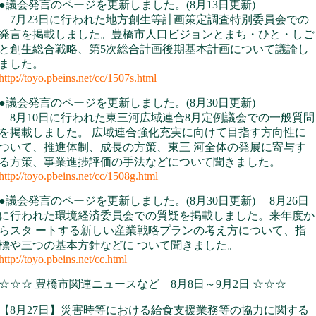
●議会発言のページを更新しました。(8月13日更新)
7月23日に行われた地方創生等計画策定調査特別委員会での
発言を掲載しました。豊橋市人口ビジョンとまち・ひと・しご
と創生総合戦略、第5次総合計画後期基本計画について議論し
ました。
http://toyo.pbeins.net/cc/1507s.html
●議会発言のページを更新しました。(8月30日更新)
8月10日に行われた東三河広域連合8月定例議会での一般質問
を掲載しました。 広域連合強化充実に向けて目指す方向性に
ついて、推進体制、成長の方策、東三 河全体の発展に寄与す
る方策、事業進捗評価の手法などについて聞きました。
http://toyo.pbeins.net/cc/1508g.html
●議会発言のページを更新しました。(8月30日更新) 8月26日
に行われた環境経済委員会での質疑を掲載しました。来年度か
らスタ ートする新しい産業戦略プランの考え方について、指
標や三つの基本方針などに ついて聞きました。
http://toyo.pbeins.net/cc.html
☆☆☆ 豊橋市関連ニュースなど 8月8日～9月2日 ☆☆☆
【8月27日】災害時等における給食支援業務等の協力に関する