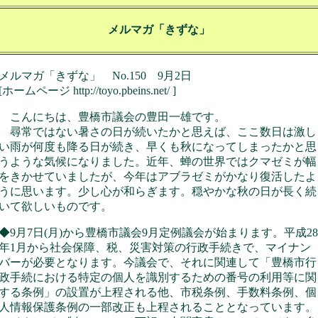
メルマガ「きずな」
メルマガ「きずな」 No.150 9月2日
[ホームページ http://toyo.pbeins.net/ ]
こんにちは、豊橋市議会の豊田一雄です。
尋常ではない暑さの日が続いたかと思えば、ここ数日は激し
い雨が何度も降る日が続き、早くも秋になってしまったかと思
うような気候になりました。近年、蝉の世界ではクマゼミが幅
をきかせていましたが、今年はアブラゼミがかなり復活したよ
うに思います。少し心が和らぎます。穏やかな秋の日が長く続
いて欲しいものです。
◆9月7日(月)から豊橋市議会9月定例議会が始まります。平成28
年1月から社会保障、税、災害対策の行政手続きで、マイナン
バーが必要となります。今議会で、それに関連して「豊橋市行
政手続における特定の個人を識別するための番号の利用等に関
する条例」の設置が上程される他、市税条例、手数料条例、個
人情報保護条例の一部改正も上程されることとなっています。