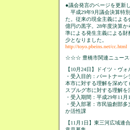
●議会発言のページを更新しま
平成29年9月議会決算特
た。従来の現金主義による会
億円の黒字。28年度決算
準による発生主義による財務
少となりました。
http://toyo.pbeins.net/cc.html
☆☆☆ 豊橋市関連ニュースな
【10月24日】ドイツ・ヴ
・受入目的：パートナーシ
本市に対する理解を深めて
スブルグ市に対する理解を
・受入期間：平成29年11月1
・受入部署：市民協創部多
か活性課
【11月1日】東三河広域連
意見募集