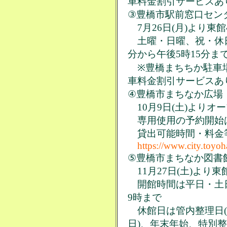
車料金割引サービスあ
③豊橋市駅前窓口セン
7月26日(月)より東
土曜・日曜、祝・休日
分から午後5時15分ま
※豊橋まちちか駐車場
車料金割引サービスあ
④豊橋市まちなか広場
10月9日(土)よりオ
専用使用の予約開始は7
貸出可能時間・料金
https://www.city.toyoh
⑤豊橋市まちなか図書
11月27日(土)より東
開館時間は平日・土日
9時まで
休館日は管内整理日(
日)、年末年始、特別