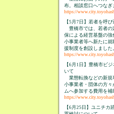
布。相談窓口へつなぎ
https://www.city.toyohas
【5月7日】若者を呼
豊橋市では、若者の
保による経営基盤の強
小事業者等へ新たに就
援制度を創設しました
https://www.city.toyohas
【6月1日】豊橋市ビ
いて
業態転換などの新規
小事業者・団体の方々
ムへ参加する費用を補
https://www.city.toyohas
【6月25日】ユニチ
置検討について