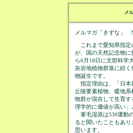
メ
メルマガ「きずな」 No.
これまで愛知県指定
が、国の天然記念物に
ら6月18日に文部科
灰岩地植物群落に続く
物誕生です。
指定理由は、「日本
丘陵要素植物、暖地系
物群が混在して生育す
理学的に価値が高い」
葦毛湿原は530運動
ると聞いたこともあり
思います。