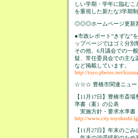
しい学期・学年に臨むこ
を重視した新たな3学期
◎◎◎ホームページ更新
●市政レポート”きずな”を
ップページではゴミ分別
その他、6月議会での一
疑、常任委員会での主な
など掲載しています。
http://toyo.pbeins.net/kizun
☆☆☆ 豊橋市関連ニュース
【11月17日】豊橋市斎
準書（案）の公表
実施方針・要求水準書
http://www.city.toyohashi.l
【11月27日】年末のご
年末の渋滞緩和のため家