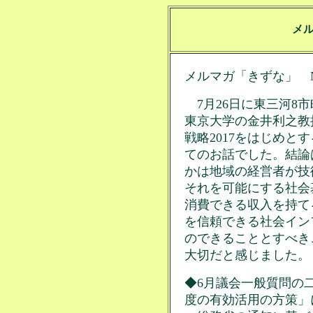
メ
メルマガ「きずな」 No
7月26日に東三河8
東京大学の金井利之教
戦略2017をはじめと
てのお話でした。結論
かは地域の経営者が技
それを可能にする社会
消費できる収入を持て
を信頼できる社会イン
のできることとすべき
大切だと感じました。
◆6月議会一般質問の
度の有効活用の方策」