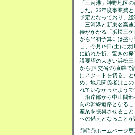
「三河港」神野地区の
した。26年度事業費と
予定となっており、総
三河港と新東名高速
待がかかる「浜松三ケ
がら当初予算には盛り
し、今月19日(土)に
に訪れた折、驚きの発
設要望の大きい浜松三
から(国交省の)直轄で
にスタートを切る」と
め、地元関係者はこの
れていなかったようで
沿岸部から中山間部
向の幹線道路となるこ
産業を振興させること
への備えとなることが
◎◎◎ホームページ更