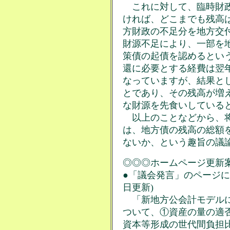
これに対して、臨時財政
ければ、どこまでも残高
方財政の不足分を地方交
財源不足により、一部を
策債の起債を認めるとい
還に必要とする経費は翌
なっていますが、結果と
とであり、その残高が増
な財源を先食いしている
以上のことなどから、将
は、地方債の残高の総額
ないか、という趣旨の議
◎◎◎ホームページ更新
●「議会発言」のページに
日更新)
「新地方公会計モデルに
ついて、①資産の量の適
資本等形成の世代間負担