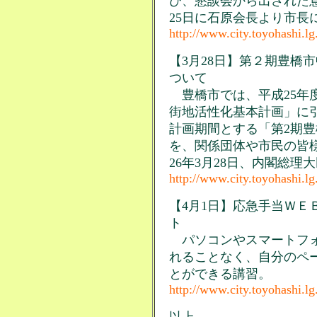
び、懇談会から出された意
25日に石原会長より市長
http://www.city.toyohashi.l
【3月28日】第２期豊橋
ついて
豊橋市では、平成25年
街地活性化基本計画」に引
計画期間とする「第2期
を、関係団体や市民の皆
26年3月28日、内閣総
http://www.city.toyohashi.l
【4月1日】応急手当ＷＥ
ト
パソコンやスマートフォ
れることなく、自分のペ
とができる講習。
http://www.city.toyohashi.l