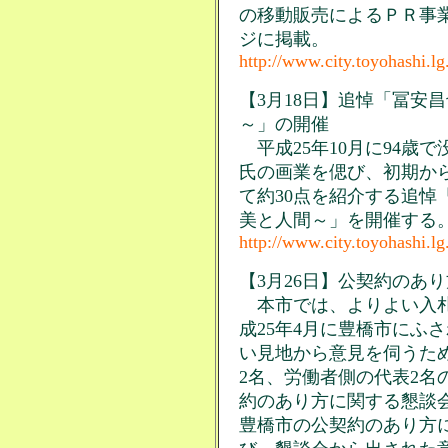
の移動販売によるＰＲ事
ジに掲載。
http://www.city.toyohashi.lg
【3月18日】追悼「冨安
～」の開催
平成25年10月に94歳
氏の画業を偲び、初期か
て約30点を紹介する追悼
美と人間～」を開催する
http://www.city.toyohashi.l
【3月26日】公契約のあ
本市では、よりよい入札
成25年4月に豊橋市にふ
い見地から意見を伺うた
2名、労働者側の代表2名
約のあり方に関する懇談
豊橋市の公契約のあり方