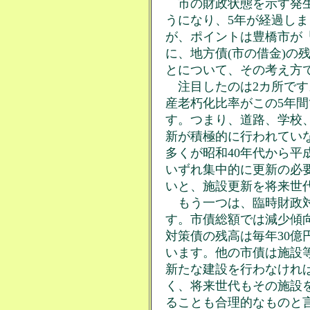
市の財政状態を示す発生
うになり、5年が経過し
が、ポイントは豊橋市が
に、地方債(市の借金)の
とについて、その考え方
注目したのは2カ所です
産老朽化比率がこの5年間で
す。つまり、道路、学校
新が積極的に行われてい
多くが昭和40年代から平
いずれ集中的に更新の必
いと、施設更新を将来世
もう一つは、臨時財政対
す。市債総額では減少傾
対策債の残高は毎年30億
います。他の市債は施設
新たな建設を行わなけれ
く、将来世代もその施設
ることも合理的なものと