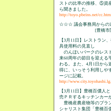
ストの比率の推移、⑤資
ら聞きました。
http://toyo.pbeins.net/cc.htm
☆☆☆ 議会事務局からの連
[豊橋市関連ニ
【3月11日】レストラン
具使用料の見直し
のんほいパークのレスト
来60周年の節目を迎える
わる。また、4月1日から
得に、いっそう利用しや
ージに記載。
http://www.city.toyohashi.l
【3月11日】豊橋百儂人
売ＰＲするキッチンカー
豊橋産農産物等のブラン
シャリスト集団「豊橋百