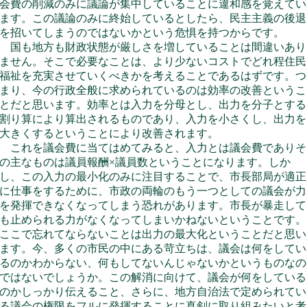
会費の削減のみに議論が集中していることに違和感を覚えてい
ます。この議論のみに終始しているとしたら、民主主義の後退
を招いてしまうのではないかという危惧を持つからです。
国も地方も財政状態が厳しさを増していることは間違いあり
ません。そこで必要なことは、より少ないコストでどれ程住民
福祉を充実させていくべきかを考えることであるはずです。つ
まり、今の行政全般に求められているのは効率の改善というこ
とだと思います。効率とは入力を分母とし、出力を分子とする
割り算により算出されるものであり、入力を小さくし、出力を
大きくするということにより改善されます。
これを議会費に当てはめてみると、入力とは議会費でありそ
の主なものは議員報酬×議員数ということになります。しか
し、この入力の最小化のみに注目することで、市長部局が適正
に仕事をするために、市政の両輪のもう一つとしての議会が力
を発揮できなくなってしまう恐れがあります。市長が暴走して
も止められる力がなくなってしまいかねないということです。
ここで忘れてならないことは出力の最大化ということだと思い
ます。今、多くの市民の中にある苛立ちは、議会は何をしてい
るのかわからない、何もしてないんじゃないかというものなの
ではないでしょうか。この解消に向けて、議会が何をしている
のかしっかり伝えること、さらに、地方自治法で定められてい
る議会の権限をフルに発揮することに真剣に取り組みたいと考