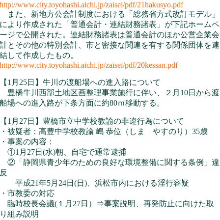
http://www.city.toyohashi.aichi.jp/zaisei/pdf/21hakusyo.pdf
また、新地方公会計制度における「総務省方式改訂モデル」
により作成された「普通会計・連結財務諸表」が下記ホームペ
ージで公開された。連結財務諸表は普通会計のほか公営企業会
計とその他の特別会計、市と密接な関連を有する関係団体を連
結して作成したもの。
http://www.city.toyohashi.aichi.jp/zaisei/pdf/20kessan.pdf
【1月25日】牛川の渡船場への進入路について
豊橋牛川西部土地区画整理事業施行に伴い、２月10日から渡
船場への進入路が下条方面に約80ｍ移動する。
【1月27日】豊橋市立中学校教諭の非違行為について
・被疑者：高豊中学校教諭 嶋 恭位（しま やすのり）35歳
・事案の内容：
①1月27日(水)朝、自宅で通常逮捕
②「静岡県青少年のための良好な環境整備に関する条例」違
反
平成21年5月24日(日)、浜松市内における淫行容疑
・市教委の対応
臨時校長会議(１月27日）⇒事案説明、再発防止に向けた取
り組み説明