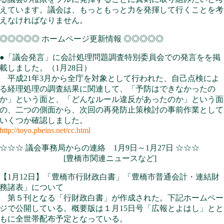
えています。議会は、もっともっと力を発揮して行くことを考
えなければなりません。
◎◎◎◎◎ ホームページ更新情報 ◎◎◎◎◎
●「議会発言」に会計処理問題調査特別委員会での発言をを掲
載しました。（1月28日）
平成21年3月から全庁を対象として行われた、自己点検によ
る経理処理の調査結果に関連して、「予防はできなかったの
か」という面と、「どんなルール違反があったのか」という面
の、二つの側面から、次回の再発防止策検討の事前作業として
いくつか確認しました。
http://toyo.pbeins.net/cc.html
☆☆☆ 議会事務局からの連絡 1月9日～1月27日 ☆☆☆
[豊橋市関連ニュースなど]
【1月12日】「豊橋市行財政白書」「豊橋市普通会計・連結財
務諸表」について
第５刊となる「行財政白書」が作成された。下記ホームペー
ジで公開している。概要版は１月15日号「広報とよはし」とと
もに全世帯配布予定となっている。