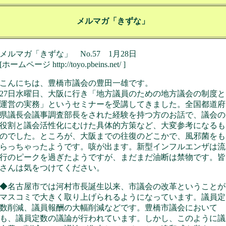
メルマガ「きずな」
メルマガ「きずな」 No.57 1月28日
[ホームページ http://toyo.pbeins.net/ ]
こんにちは、豊橋市議会の豊田一雄です。
27日水曜日、大阪に行き「地方議員のための地方議会の制度と
運営の実務」というセミナーを受講してきました。全国都道府
県議長会議事調査部長をされた経験を持つ方のお話で、議会の
役割と議会活性化にむけた具体的方策など、大変参考になるも
のでした。ところが、大阪までの往復のどこかで、風邪菌をも
らっちゃったようです。咳が出ます。新型インフルエンザは流
行のピークを過ぎたようですが、まだまだ油断は禁物です。皆
さんは気をつけてください。
◆名古屋市では河村市長誕生以来、市議会の改革ということが
マスコミで大きく取り上げられるようになっています。議員定
数削減、議員報酬の大幅削減などです。豊橋市議会において
も、議員定数の議論が行われています。しかし、このように議