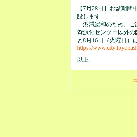
【7月28日】お盆期
設します。
渋滞緩和のため、ご
資源化センター以外の臨
と8月16日（火曜日）
https://www.city.toyohas
以上
2