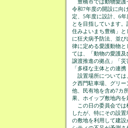
豊橋市では動物愛護
令和7年度の開設に向
定、5年度に設計、6
とを目指しています。
住みよいまち豊橋」と
に狂犬病予防法、並び
律に定める愛護動物と
ては、「動物の愛護及
譲渡推進の拠点」「災
「多様な主体との連携
設置場所については
ク西門駐車場、グリー
他、民有地を含め7カ
果、ホイップ敷地内を
この日の委員会では
したが、特にその設置
の敷地を利用して建設
シティの不足が予測さ