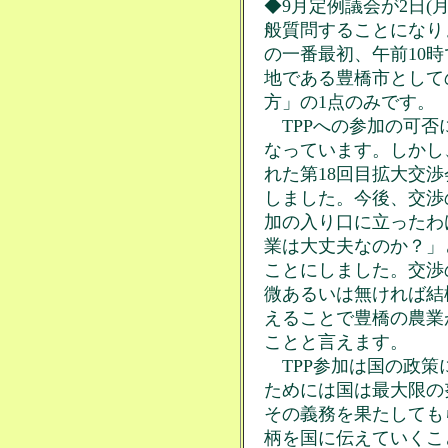
◆9月定例議会が2日(
般質問することになり
の一番最初、午前10
地である豊橋市として
方」の1点のみです。
TPPへの参加の可否
なっています。しかし
れた第18回目拡大交
しました。今後、交渉
加の入り口に立ったわ
業は大丈夫なのか？」
ことにしました。交渉
微あるいは無ければ結
えることで豊橋の農業
ことと言えます。
TPP参加は国の政策
ためには国は最大限の
その義務を果たしても
柄を国に伝えていくこ