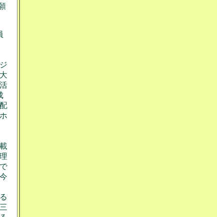
願
員
ジ
大
活
成
配
ホ
載
理
で
今
る
三