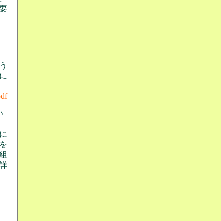
要
う
に
pdf
い
に
を
組
詳