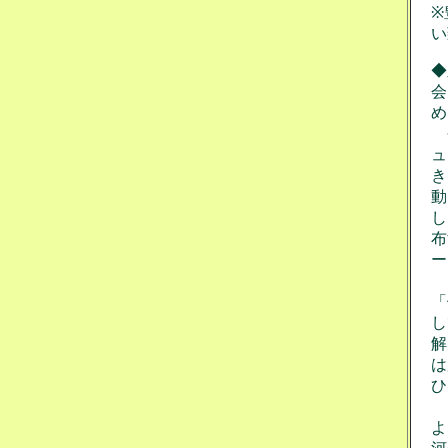
※
い
◆
会
め
今
ュ
き
動
し
布
ー
そ
「
し
解
は
ひ
そ
よ