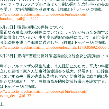
イツ・ヴォルフスブルグ市より市制75周年記念行事への参加
を受け、友好訪問団を派遣する。詳細は下記ページに掲載。
tp://www.city.toyohashi.aichi.jp/hodou/cgi-bin/index.cgi?
houdou_detail@id=3222
6月25日】職員の綱紀の保持について
正なる服務規律の確保については、かねてから万全を期すよ
周知徹底しているが、本年度も綱紀の保持について、副市長名
各部課長を通じ全職員に通達した。詳細は下記ページに掲載。
tp://www.city.toyohashi.aichi.jp/hodou/upload_file/137169569256065.
6月26日】豊橋市畜産防疫対策協議会設立総会及び講演会につ
インフルエンザの発生防止、まん延防止のため、平成23年度
立した豊橋市家きん防疫対策協議会を拡大、発展させ、口蹄疫
じめとする牛、豚の家畜伝染病も含めた防疫対策に総合的に取
新たな枠組みとして、豊橋市畜産防疫対策協議会を設立する。
は下記ページに掲載。
tp://www.city.toyohashi.aichi.jp/hodou/cgi-bin/index.cgi?
event_detail@id=3211
上