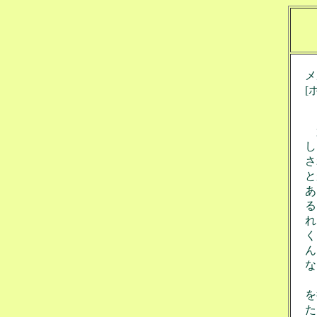
メ
[ホ
こ
第
し
さ
と
あ
る
れ
く
ん
な
7
を
た