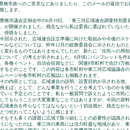
豊橋市政へのご意見などありましたら、このメールの返信でお
致します。
豊橋市議会定例会中の6月19日、「東三河広域連合調査特別委
」が開催されました。残念ながら私は委員に選ばれていないた
、傍聴をしました。
回示された、広域連合設立準備に向けた取組みや今後のスケ
ールなどについては、昨年12月の総務委員会に示されたものと
く変わるものではありませんでしたが、新たに「住民への周知
について」の考えが示されました。8月頃にパンフレットを作
、各種イベント、自治会役員などに、関連8市町村で合計1万枚
するとのことです。この内容は各市町村や東三河広域協議会の
ムページや各市町村の広報誌にも掲載されます。
の内容としては、広域連合の説明、設置目的が示される他、
例えば」として、どんな事業を行うことを考えているのかを掲
ていく予定とのことです。私も一般質問で訴えたように市民に
してもらうことが大変重要なことではありますが、今回の資料
広域連合を作らなくてはならないという切迫感が、残念ながら
とつ伝わってこないように感じます。
もそも多くの課題に広域で取り組むことの必要性が認識され
うになったのは、東三河の東西には活力旺盛な地域があり、東