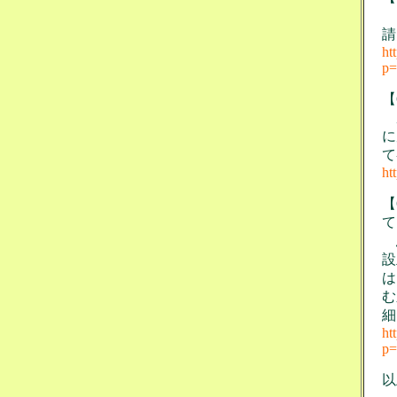
ド
請
ht
p=
【
厳
に
て
ht
【
て
鳥
設
は
む
細
ht
p=
以