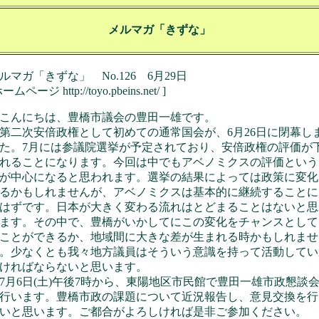
メルマガ「きずな」
ルマガ「きずな」 No.126 6月29日
ームページ http://toyo.pbeins.net/ ]
んにちは、豊橋市議会の豊田一雄です。
二次安倍政権として初めての通常国会が、6月26日に閉幕し
た。7月には参議院選挙が予定されており、安倍政権の評価が
れることになります。今回は中でもアベノミクスの評価という
が中心になると思われます。選挙の結果によっては政策に変化
るかもしれませんが、アベノミクスは基本的に継続することに
はずです。日本が大きく変わる流れはとどまることはないと思
ます。その中で、豊橋がいかしてにこの変化をチャンスとして
ことができるか、地域間に大きな差が生まれる時かもしれませ
。少なくとも我々地方議員はそういう意識を持って活動してい
ければならないと思います。
月6日(土)午後7時から、東陽地区市民館で豊田一雄市政懇談
行います。豊橋市政の課題について近況報告し、意見交換を行
いと思います。ご都合がよろしければ是非ご参加ください。