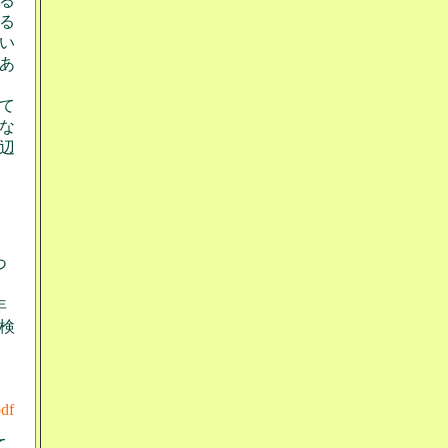
る
る
い
あ
て
な
辺
つ
年
検
pdf
て