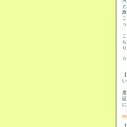
河
と
政
こ
っ
で
こ
ら
り
☆
【
い
平
度
証
に
ht
【