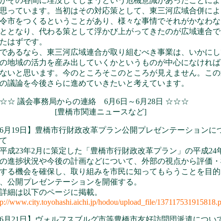
がその谷間に埋没してしまうという危機意識があったことによ
思っています。当初はその対応策として、東三河広域合併によ
令市をつくるということがあり、様々な事情でそれがかなわな
ととなり、代わる策として浮かび上がってきたのが広域連合で
たはずです。
あるなら、東三河広域連合が取り組むべき事業は、いかにし
の地域の活力を産み出していくかというものが中心になければ
ないと思います。今のところそこのところが見えません。この
の議論を今後さらに進めていきたいと考えています。
☆☆ 議会事務局からの連絡 6月6日～6月28日 ☆☆☆
[豊橋市関連ニュースなど]
6月19日】豊橋市行財政改革プラン公開プレゼンテーションに
て
成23年2月に策定した「豊橋市行財政改革プラン」の平成24
の進捗状況や今後の計画などについて、外部の視点から評価・
する機会を確保し、取り組みを市民に知ってもらうことを目的
、公開プレゼンテーションを開催する。
詳細は以下のページに掲載。
tp://www.city.toyohashi.aichi.jp/hodou/upload_file/137117531915818.
6月21日】ヴォルフスブルグ市等豊橋市友好訪問団派遣につい