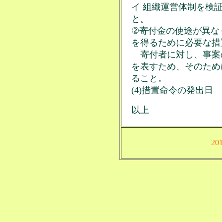
イ 組織運営体制を検
と。
②寄付金の使途が異な
を得るために必要な措
寄付者に対し、事案
を表すため、そのため
ること。
(4)措置命令の発出日 
以上
20