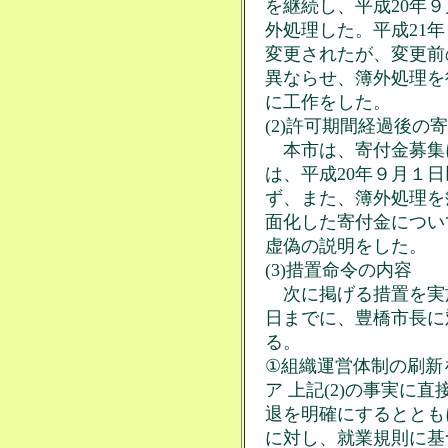
を継続し、平成20年
外処理した。平成21
変更されたが、変更前
異ならせ、簿外処理を
に工作をした。
(2)許可期間経過後の
本市は、寄付金募集
は、平成20年９月１
ず、また、簿外処理を
面化した寄付金につい
虚偽の説明をした。
(3)措置命令の内容
次に掲げる措置を実施
日までに、豊橋市長に
る。
①組織運営体制の刷新
ア 上記(2)の事実に
退を明確にするととも
に対し、就業規則に基