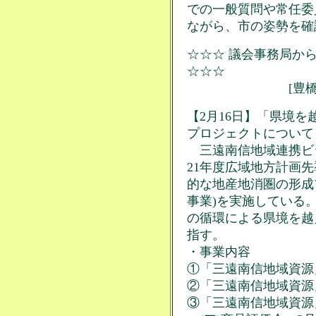
での一般質問や常任委
ながら、市の姿勢を確
☆☆☆ 議会事務局から
☆☆☆
[豊橋市関連
【2月16日】「県境
プロジェクトについて
三遠南信地域連携ビジ
21年度広域地方計画
的な地産地消圏の形成
事業)を実施している
の循環による県境を越
指す。
・事業内容
①「三遠南信地域資源
②「三遠南信地域資源
③「三遠南信地域資源