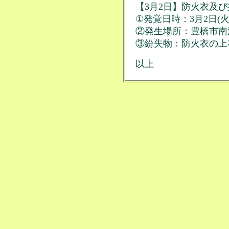
【3月2日】防火衣及
①発覚日時：3月2日(火)8
②発生場所：豊橋市南
③紛失物：防火衣の上
以上