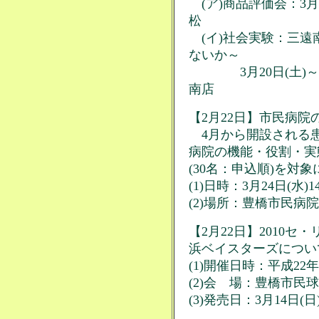
(ア)商品評価会：3月1
松
(イ)社会実験：三遠
ないか～
3月20日(土)～21日
南店
【2月22日】市民病
4月から開設される
病院の機能・役割・実
(30名：申込順)を対
(1)日時：3月24日(水)1
(2)場所：豊橋市民病院
【2月22日】2010
浜ベイスターズについ
(1)開催日時：平成22年
(2)会 場：豊橋市民
(3)発売日：3月14日(日