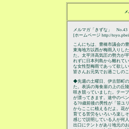
メ
メルマガ「きずな」 No.43
[ホームページ http://toyo.pbeins
こんにちは、豊橋市議会の
東海地方以西が梅雨入りし
た。太平洋高気圧の勢力が
れずに日本列島から離れて
な女性型梅雨であって欲し
皆さんお元気でお過ごしの
◆先週の土曜日、伊古部町
た。表浜の海食崖の上の丘
咲き競っていました。テー
が漂ってきます。途中のベ
る70歳前後の男性が「笹ユ
からここに植えるだよ。花
育てる苦労をいろいろ楽し
感じで説明している人が何
出口にテントがあり地元の