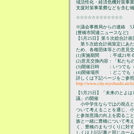
域活性化・経済危機対策事
支援対策事業費などを含む
☆☆☆☆☆☆☆☆☆☆☆☆
※議会事務局からの連絡 5月
[豊橋市関連ニュースなど]
【5月25日】第５次総合計
第５次総合計画策定にあた
ため、各種団体等との意見
(1)実施期間 ：平成21年
(2)意見交換内容：「私た
(3)開催日時 ：いつでも
(4)開催場所 ：どこでも
詳しくは下記ページをご参
http://www.city.toyohashi.aich
【5月25日】「未来のとよ
議」の開催
小中学生ならではの視点と
ついて考えることを通じ、
と参加意識の向上を図るこ
族と一緒に豊橋について考
く、豊橋のまちづくりに対
しくは上記記事と同じホー