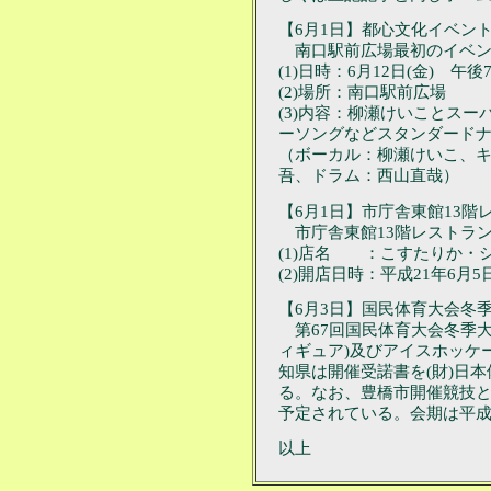
【6月1日】都心文化イベン
南口駅前広場最初のイベン
(1)日時：6月12日(金) 午後
(2)場所：南口駅前広場
(3)内容：柳瀬けいことス
ーソングなどスタンダード
（ボーカル：柳瀬けいこ、
吾、ドラム：西山直哉）
【6月1日】市庁舎東館13
市庁舎東館13階レストラ
(1)店名 ：こすたりか・
(2)開店日時：平成21年6月5
【6月3日】国民体育大会冬
第67回国民体育大会冬季大
ィギュア)及びアイスホッケー
知県は開催受諾書を(財)日
る。なお、豊橋市開催競技
予定されている。会期は平成
以上