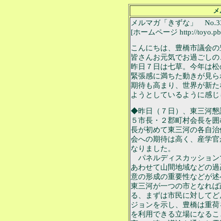
メ
メルマガ「きずな」 No.3
[ホームページ http://toyo.pbei
こんにちは、豊橋市議会の
皆さんお元気でお過ごしの
昨日７日は七草。今年は松
緊張感に満ちた動きが見ら
期待も高まり、世界が新た
ようとしているように感じ
◆昨日（７日）、東三河懇
５市長・２郡町村会長を囲
長が初めて東三河の各自治
会への期待は高く、産学官
なりました。
パネルディスカッション
あわせて山間地域などの過
意の形成の重要性などが述
東三河が一つの市となれば
る、まずは市民に対してど
ジョンを示し、豊橋は重荷
を利用できる立場になるこ