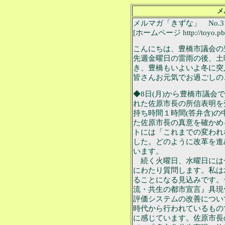
メ
メルマガ「きずな」 No.31
[ホームページ http://toyo.pbei
こんにちは、豊橋市議会の
先週金曜日の雷雨の後、土
き、豊橋もいよいよ冬に突
皆さんお元気でお過ごしの
◆8日(月)から豊橋市議会
れた佐原市長の所信表明を
持ち時間１時間(答弁含)の中で、「
た佐原市長の真意を確かめ
トには「これまでの変われ
した。どのように改革を進
います。
続く火曜日、水曜日には一
にわたり質問します。私は
ることになる見込みです。
流・共生の都市宣言』具現
評価システムの改善につい
時代から行われているもの
に感じています。佐原市長