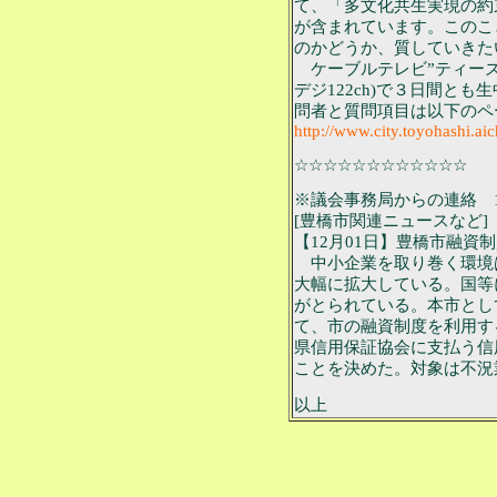
て、「多文化共生実現の約
が含まれています。このこ
のかどうか、質していきた
ケーブルテレビ”ティーズ”
デジ122ch)で３日間と
問者と質問項目は以下のペ
http://www.city.toyohashi.aic
☆☆☆☆☆☆☆☆☆☆☆☆
※議会事務局からの連絡 11
[豊橋市関連ニュースなど]
【12月01日】豊橋市融資
中小企業を取り巻く環境
大幅に拡大している。国等
がとられている。本市とし
て、市の融資制度を利用す
県信用保証協会に支払う信
ことを決めた。対象は不況
以上