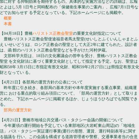
加に対す る抑制効果を期待するもの。具体的な実施方法などの詳細は、広報
とよはし5月 1日号と同時配布の「保健衛生事業のご案内」、広報7月1日号な
どでお知らせす る予定となっている。下記ホームページにも掲載中。
概要
本書
【04月18日】豊橋
ハリストス正教会聖堂
の重要文化財指定について
豊橋ハリストス正教会聖使途福音者馬太聖堂(せいしとふくいんしゃまとふ
え いせいどう)は、ロシア正教会の聖堂として大正2年に建てられた。設計者
は、函 館のハリストス正教会聖堂などを手がけた河村伊蔵。
文部科学大臣は、18日の文化審議会の答申を受け、豊橋ハリストス正教会
聖堂 を文化財法に基づく重要文化財としてして指定する予定。なお、聖堂は
昭和58年 3月15日に市指定有形文化財、昭和59年2月27日には県指定有形文
財となってい る。
【4月21日】各部局の運営方針の公表について
昨年度に引き続き、各部局の基本方針や本年度実施する重点事業、組織運
営に おける重点的取り組み項目について、「部局の運営方針」として取りま
とめた。 下記ホームページに掲載するほか、じょうほうひろばでも閲覧でき
る。
部局の運営方針
【4月21日】豊橋市地域公共交通バス・タクシー会議の開催について
今年夏頃の運行開始を予定している東部地区(大岩町東山周辺)の「地域生
活」 バス・タクシー実証運行事業(運行の形態、運賃、運行時刻表等)に関す
る協議を 行い、この会議を構成する道路管理者や警察、交通事業者当の合意