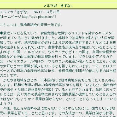
メルマガ「きずな」
メルマガ「きずな」 No.17 04月23日
[ホームページ http://toyo.pbeins.net/ ]
こんにちは、豊橋市議会の豊田一雄です。
◆最近テレビを見ていて、食糧危機を危惧するコメントを発するキャスター
が増 えていることに気が付きました。地球上では毎年約1億人ずつ人口が増
加してい ます。地球温暖化の進行により砂漠化が進行することなどによる耕
地の減少も伝 えられています。農林水産省が現時点で確認しているところに
よれば、中国、ア ルゼンチン、ウクライナなど１１カ国は、自国の食糧安全
保障などを理由に食糧 の輸出規制を行っています。ブラジルやアメリカで
は、バイオエタノール向けの トウモロコシの生産が増えたことにより、小麦
や大豆などの生産量が減少してい るとも報じられています。一方、カロリー
ベースでの日本の食糧自給率は40％。 食糧危機の到来が心配になるのは当然
のことです。
かたや当地域をはじめ、日本国内には遊休農地があちこちにたくさん存在
しま す。昭和40年頃の日本の食糧自給率は70％を超えていました。食料自給
率の減少 と反対に遊休農地が増加しているとも見てとれます。単純に言って
しまえば、安 い海外の農産物に押されて国内農業が疲弊していると言えるの
ではないでしょう か？ 農業は儲からない、ということになってしまっている
ようです。
今後、私たちが食料不足に陥らないようにするためには、国内とりわけ地
元の 農業を育てることだと思います。その方法は一つ。農業は儲かる仕事、