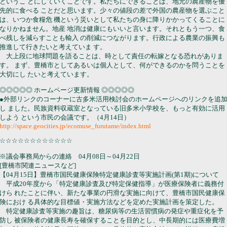
というこ とにしていくことです。私たちにできることは、地元の農産物を優
先的に食べる ことだと思います。少々の値段の差で外国の農産物を選ぶこと
は、いつか食糧危 機という災いとして私たちの身に降りかかってくることに
なりかねません。地産 地消は健康にもいいと言います。それともう一つ、食
べ残しを減らすことも輸入 の削減につながります。行政による農業の振興も
推進して行きたいと考えていま す。
大上段に地球問題を語ることは、時として責任の転嫁となる恐れがありま
す。 まず、豊橋市としてあるいは個人として、何ができるのかを問うことを
大切にし たいと考えています。
◎◎◎◎◎ ホームページ更新情報 ◎◎◎◎◎
●外部リンクのコーナーに古多米活用検討会のホームページへのリンクを追
し ました。民族資料収蔵室となっている旧多米小学校を、もっと有効に活用
しよう という市民の会議です。（4月14日）
http://space.geocities.jp/ecomuse_furutame/index.html
☆☆☆☆☆☆☆☆☆☆☆☆
※議会事務局からの連絡 04月08日～04月22日
[豊橋市関連ニュースなど]
【04月15日】豊橋市国民健康保険特定健康診査等実施計画(第1期)について
平成20年度から「特定健康診査及び特定保健指導」が医療保険者に義務付
けら れたことに伴い、新たな事業の円滑な実施に向けて、豊橋市国民健康保
険におけ る具体的な目標値・実施方法などを定めた実施計画を策定した。
特定健康診査等実施の趣旨は、糖尿病等の生活習慣病の発症や重症化を予
防し 被保険者の健康長寿を確保することを目的とし、中長期的には医療費増