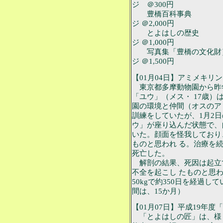
ジ ＠300円
豊橋百科事典 平成1
ジ ＠2,000円
とよはしの歴史 平成
ジ ＠1,000円
写真集「豊橋の文化財｝ 
ジ ＠1,500円
【01月04日】アミメキリ
東京都多摩動物園から昨年
「ユウ」（メス・ 17歳
園の環境と仲間（オスのア
訓練をしていたが、1月2
ウ」が座り込んだ状態で、
いた。顔面を怪我しており
ものと思われ る。治療を続け
死亡した。
解剖の結果、死因は起立
不全を起こし たものと思
50kgで約350日を経過
間は、15か月）
【01月07日】平成19年
「とよはしの匠」は、様