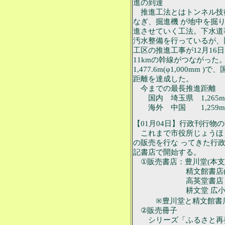
進の到達
推進工法とはトンネル技
なぎ、掘進機 が地中を掘
進させていく工法。下水道
汚水整備を行っているが、
工区の推進工事が12月16
11kmの幹線がつながっ
1,477.6m(φ1,000m
距離を達成した。
今までの最長推進距離
国内 埼玉県 1,265m φ
海外 中国 1,259m φ
【01月04日】行政刊行物
これまで市役所じょうほ
の販売を行な ってきた行
記書店で開始する。
①販売書店：豊川堂(本支店) 呉
精文館書店(本支店)広小
高英堂書店 松葉町二丁目
耕文堂 広小路三丁目47
※豊川堂と精文館書店
②販売冊子
シリーズ「ふるさと再発見