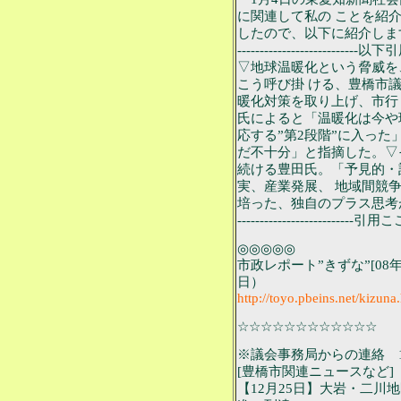
に関連して私の ことを紹
したので、以下に紹介しま
---------------------------以下引用-
▽地球温暖化という脅威を
こう呼び掛 ける、豊橋市
暖化対策を取り上げ、市行
氏によると「温暖化は今や
応する”第2段階”に入った
だ不十分」と指摘した。▽
続ける豊田氏。「予見的・
実、産業発展、 地域間競
培った、独自のプラス思考
--------------------------引用ここ
◎◎◎◎◎
市政レポート”きずな”[08
日）
http://toyo.pbeins.net/kizuna
☆☆☆☆☆☆☆☆☆☆☆☆
※議会事務局からの連絡 12
[豊橋市関連ニュースなど]
【12月25日】大岩・二