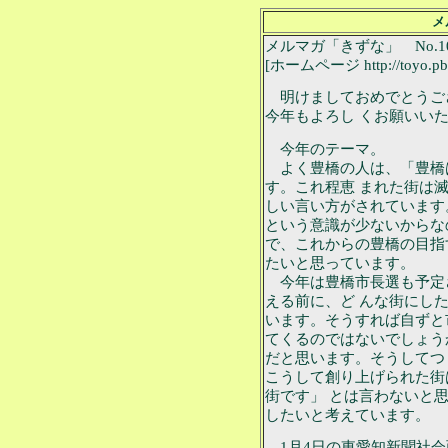
メ
メルマガ「きずな」 No.10
[ホームページ http://toyo.pbei
明けましておめでとうご
今年もよろし くお願いい
今年のテーマ。
よく豊橋の人は、「豊橋
す。これ程恵 まれた街は
しい言い方がされています
という意識が少ないからな
で、これからの豊橋の目指
たいと思っています。
今年は豊橋市長選も予定
える前に、ど んな街にし
います。そうすれば自ずと
てくるのではないでしょう
だと思います。そうしてつ
こうして創り上げられた街
街です」 とは言わないと
したいと考えています。
1月4日の東愛知新聞社会