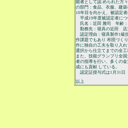
能者として認 められた方
の部門：食品、衣服、建築
10年目を向かえ、被認定者
平成19年度被認定者につい
氏名：近田 雅司 年齢：
勤務先：寝具の近田 店
認定理由：寝具製作1級技
作課題でもあり 布団づく
作に独自の工夫を取り入れ
選択から仕立てまでの全工
また、技能グランプリ全国
者の指導を行い、多くの金
成にも貢献 している。
認定証授与式は1月31日
以上