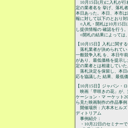
10月15日(月)に入札が
定の業者名を 挙げ、落札
本日あった。本日、本市は
報に対して以下のとおり対
○入札・開札は10月15
し提供情報の 確認を行う
○開札の結果によっては
【10月15日】入札に関す
落札業者が決められてい
一般競争入札 を、本日午前
があり、最低価格を提示し
定の業者とは相違していた
落札決定を保留し、本日
応を協議した 結果、最低
【10月15日】ジャパン・ロ
映画「早咲きの花」が、第
ケーション・マ ーケット2
ら見た映画制作の作品事例
開催場所：六本木ヒルズ 
ディトリアム
事例紹介：
・10月22日のセミナーで