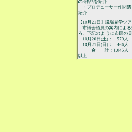
の3作品を紹介
・プロデューサー作間清
紹介
【10月21日】議場見学ツ
市議会議員の案内による
ろ、下記のよ うに市民の
10月20日(土)： 579人
10月21日(日)： 466人
合 計：1,045人
以上