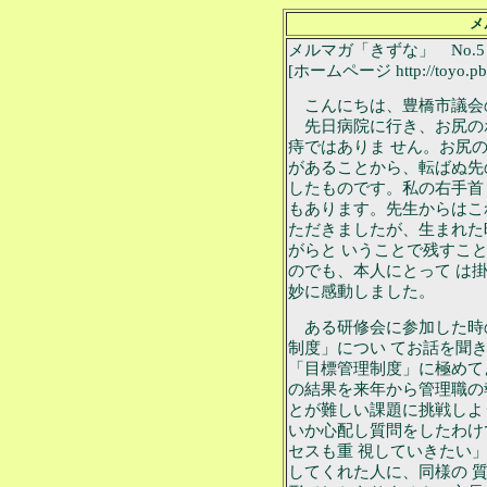
メ
メルマガ「きずな」 No.5
[ホームページ http://toyo.pbei
こんにちは、豊橋市議会
先日病院に行き、お尻の
痔ではありま せん。お尻
があることから、転ばぬ先
したものです。私の右手首
もあります。先生からはこ
ただきましたが、生まれた
がらと いうことで残すこ
のでも、本人にとって は
妙に感動しました。
ある研修会に参加した時
制度」につい てお話を聞
「目標管理制度」に極めて
の結果を来年から管理職の
とが難しい課題に挑戦しよ
いか心配し質問をしたわけ
セスも重 視していきたい
してくれた人に、同様の 